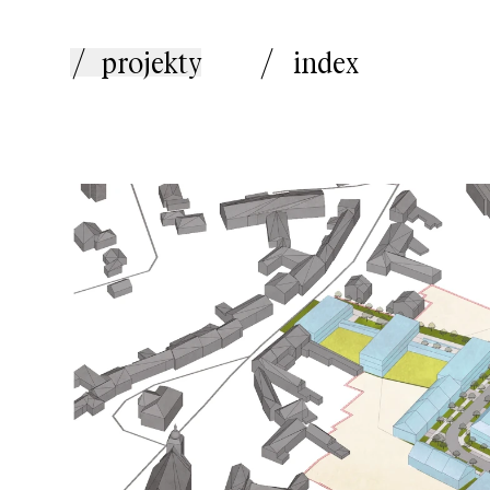
/
projekty
/
index
realizace
veřejná vybavenost
transformace
kultura a sport
bydlení
interiéry
urbanismus a krajina
tisk
rakety