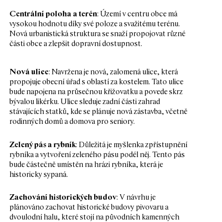
Centrální poloha a terén
: Území v centru obce má
vysokou hodnotu díky své poloze a svažitému terénu.
Nová urbanistická struktura se snaží propojovat různé
části obce a zlepšit dopravní dostupnost.
Nová ulice
: Navržena je nová, zalomená ulice, která
propojuje obecní úřad s oblastí za kostelem. Tato ulice
bude napojena na průsečnou křižovatku a povede skrz
bývalou likérku. Ulice sleduje zadní části zahrad
stávajících statků, kde se plánuje nová zástavba, včetně
rodinných domů a domova pro seniory.
Zelený pás a rybník
: Důležitá je myšlenka zpřístupnění
rybníka a vytvoření zeleného pásu podél něj. Tento pás
bude částečně umístěn na hrázi rybníka, která je
historicky sypaná.
Zachování historických budov
: V návrhu je
plánováno zachovat historické budovy pivovaru a
dvoulodní halu, které stojí na původních kamenných