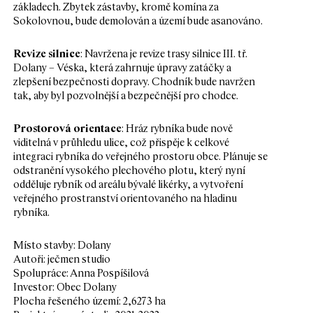
základech. Zbytek zástavby, kromě komína za
Sokolovnou, bude demolován a území bude asanováno.
Revize silnice
: Navržena je revize trasy silnice III. tř.
Dolany – Véska, která zahrnuje úpravy zatáčky a
zlepšení bezpečnosti dopravy. Chodník bude navržen
tak, aby byl pozvolnější a bezpečnější pro chodce.
Prostorová orientace
: Hráz rybníka bude nově
viditelná v průhledu ulice, což přispěje k celkové
integraci rybníka do veřejného prostoru obce. Plánuje se
odstranění vysokého plechového plotu, který nyní
odděluje rybník od areálu bývalé likérky, a vytvoření
veřejného prostranství orientovaného na hladinu
rybníka.
Místo stavby: Dolany
Autoři: ječmen studio
Spolupráce: Anna Pospíšilová
Investor: Obec Dolany
Plocha řešeného území: 2,6273 ha