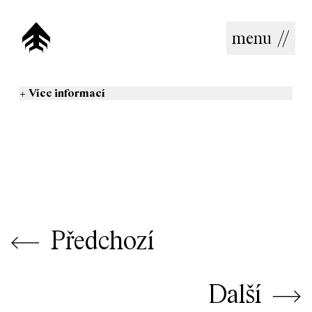
menu
//
+
Více informací
⟵
Předchozí
Další
⟶